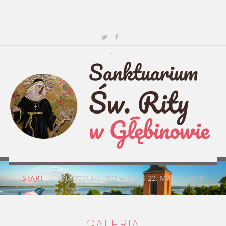
START
|
NABOŻEŃSTWO W DNIU 22. MARCA 2018
GALERIA