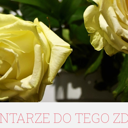
NTARZE
DO
TEGO
Z