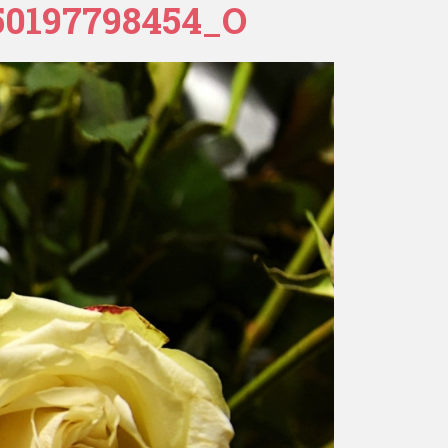
50197798454_O
ESTAURACJA