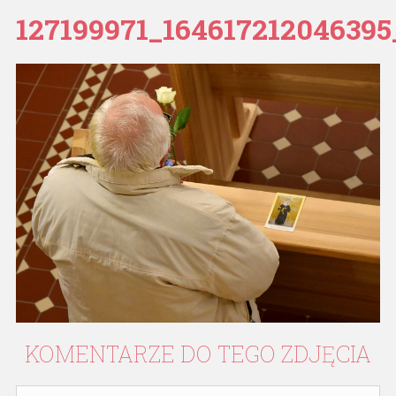
127199971_164617212046395
KOMENTARZE
DO
TEGO
ZDJĘCIA