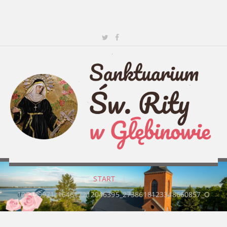
START
|
127199971_164617212046395_2738618123348660857_O