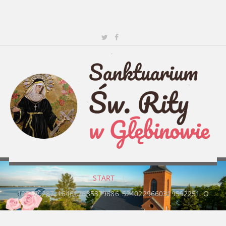
START
|
127189287_164617635379686_5240229660319592251_O