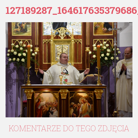
127189287_16461763537968
KOMENTARZE
DO
TEGO
ZDJĘCIA