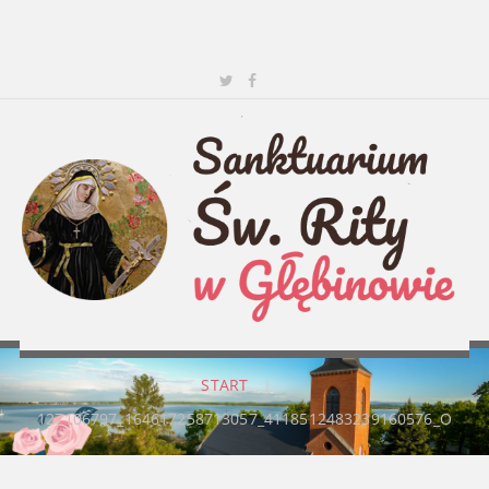
START
|
127106797_164617258713057_4118512483239160576_O