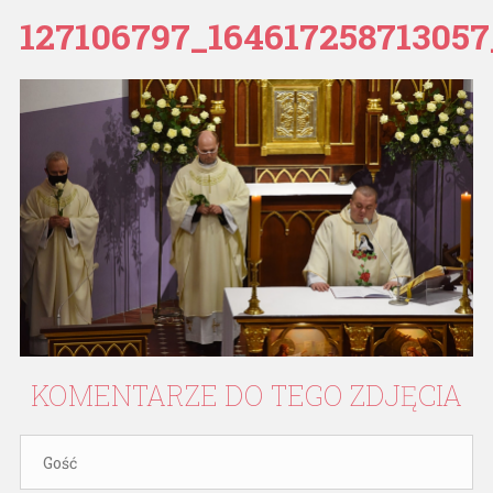
127106797_164617258713057
KOMENTARZE
DO
TEGO
ZDJĘCIA