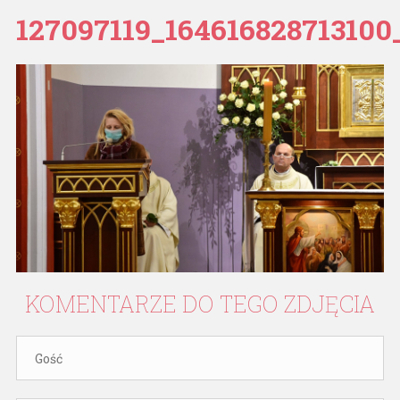
127097119_16461682871310
KOMENTARZE
DO
TEGO
ZDJĘCIA