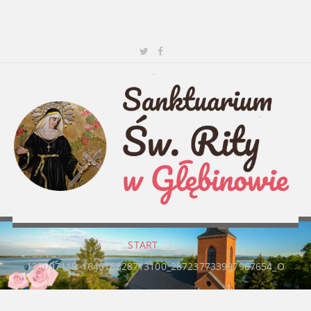
START
|
127097119_164616828713100_287237733997967654_O