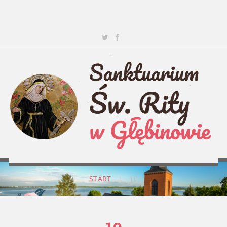
START
|
10